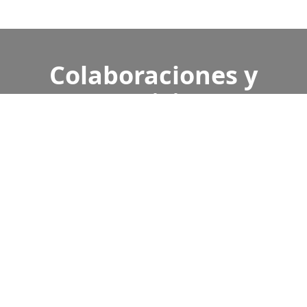
Colaboraciones y
servicios
Un abanico de posibilidades para explorar y
conectar con la cultura japonesa.
Divulgación y ponencias
Charlas, conferencias y cursos...